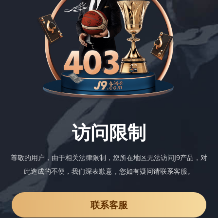
访问限制
尊敬的用户，由于相关法律限制，您所在地区无法访问J9产品，对
此造成的不便，我们深表歉意，您如有疑问请联系客服。
联系客服