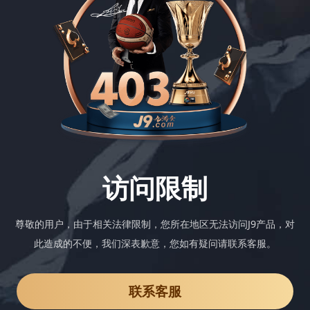
访问限制
尊敬的用户，由于相关法律限制，您所在地区无法访问J9产品，对
此造成的不便，我们深表歉意，您如有疑问请联系客服。
联系客服