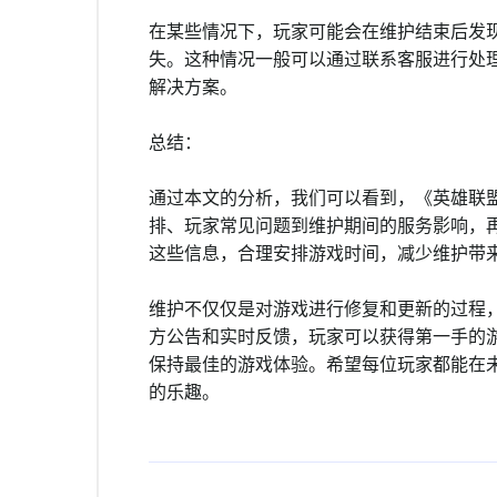
在某些情况下，玩家可能会在维护结束后发
失。这种情况一般可以通过联系客服进行处
解决方案。
总结：
通过本文的分析，我们可以看到，《英雄联
排、玩家常见问题到维护期间的服务影响，
这些信息，合理安排游戏时间，减少维护带
维护不仅仅是对游戏进行修复和更新的过程
方公告和实时反馈，玩家可以获得第一手的
保持最佳的游戏体验。希望每位玩家都能在
的乐趣。