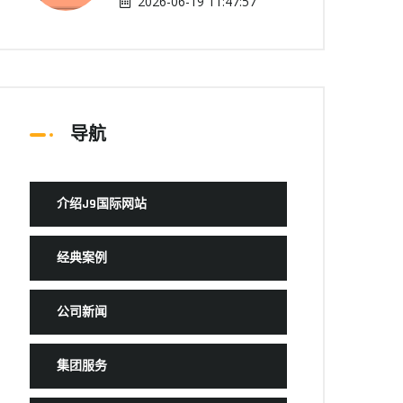
2026-06-19 11:47:57
导航
介绍J9国际网站
经典案例
公司新闻
集团服务