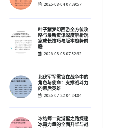
2026-08-04 07:39:57
叶子猪梦幻西游全方位攻
略与最新资讯深度解析玩
家成长技巧与版本趋势前
瞻
2026-08-03 07:32:32
北伐军军需官在战争中的
角色与使命：支撑战斗力
的幕后英雄
2026-07-22 04:24:04
冰结师二觉觉醒之路探秘
冰霜力量的全面升华与战