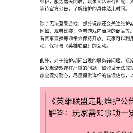
维护，服务器关闭后，玩家无法进行匹配、
等待官方公告，了解维护的具体结束时间。
除了无法登录游戏，部分玩家还会关注维护
例如，观看比赛、查看游戏内商店的商品等
看赛事直播等通常会保持开放。玩家可以利
动，保持与《英雄联盟》的互动。
此外，对于维护期间出现的服务器问题，玩
后发现游戏存在严重的问题，如登录无法成
家应保持耐心，尽量提供详细的错误信息，