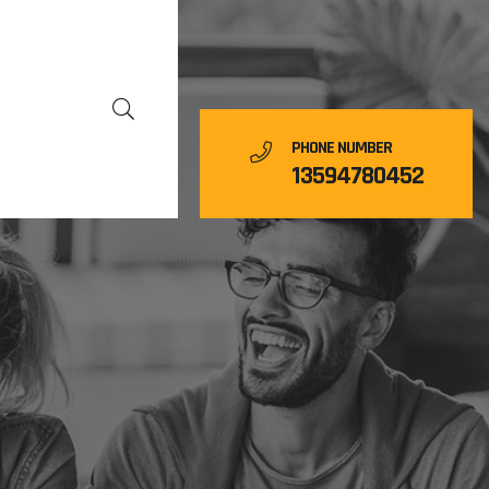
PHONE NUMBER
13594780452