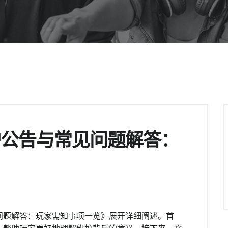
护公告与常见问题解答：
》
问题解答：玩家需知事项一览》展开详细阐述。首