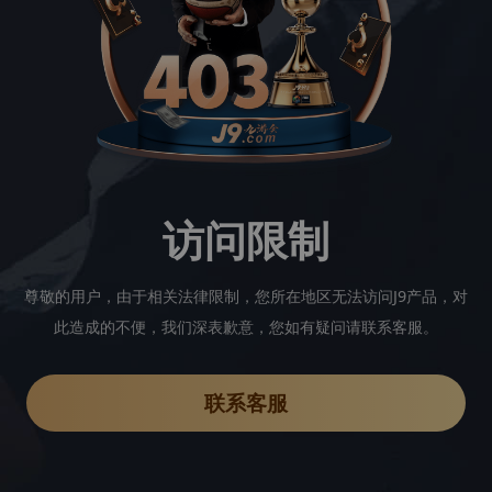
访问限制
尊敬的用户，由于相关法律限制，您所在地区无法访问J9产品，对
此造成的不便，我们深表歉意，您如有疑问请联系客服。
联系客服